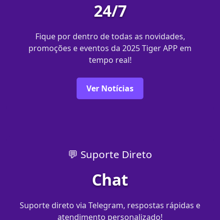
24/7
Fique por dentro de todas as novidades,
promoções e eventos da 2025 Tiger APP em
tempo real!
Ver Notícias
💬 Suporte Direto
Chat
Suporte direto via Telegram, respostas rápidas e
atendimento personalizado!