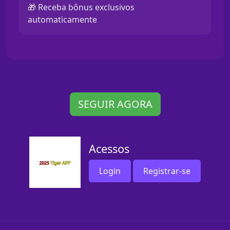
🎁 Receba bônus exclusivos
automaticamente
SEGUIR AGORA
Acessos
Login
Registrar-se