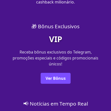
cashback milionário.
🎁 Bônus Exclusivos
VIP
Receba bônus exclusivos do Telegram,
promoções especiais e códigos promocionais
únicos!
Ver Bônus
📢 Notícias em Tempo Real