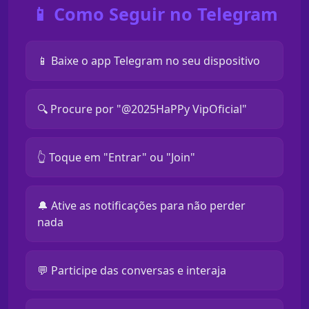
📱 Como Seguir no Telegram
📱 Baixe o app Telegram no seu dispositivo
🔍 Procure por "@2025HaPPy VipOficial"
👆 Toque em "Entrar" ou "Join"
🔔 Ative as notificações para não perder
nada
💬 Participe das conversas e interaja