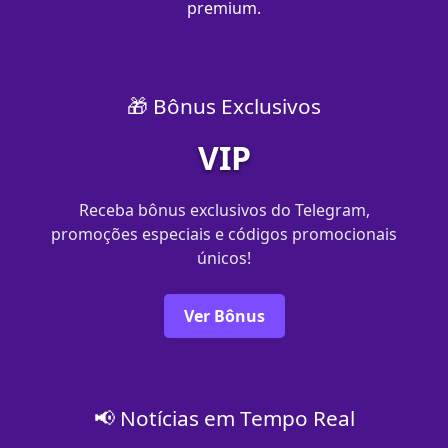
premium.
🎁 Bônus Exclusivos
VIP
Receba bônus exclusivos do Telegram,
promoções especiais e códigos promocionais
únicos!
Ver Bônus
📢 Notícias em Tempo Real