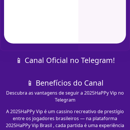
📱 Canal Oficial no Telegram!
📱 Benefícios do Canal
Descubra as vantagens de seguir a 2025HaPPy Vip no
Telegram
A 2025HaPPy Vip é um cassino recreativo de prestígio
entre os jogadores brasileiros — na plataforma
2025HaPPy Vip Brasil , cada partida é uma experiência