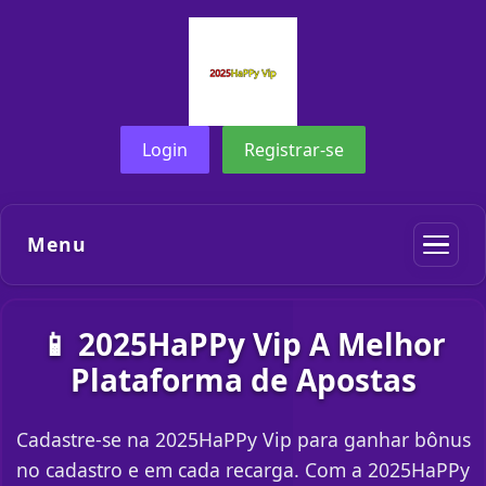
Login
Registrar-se
Menu
📱 2025HaPPy Vip A Melhor
Plataforma de Apostas
Cadastre-se na 2025HaPPy Vip para ganhar bônus
no cadastro e em cada recarga. Com a 2025HaPPy