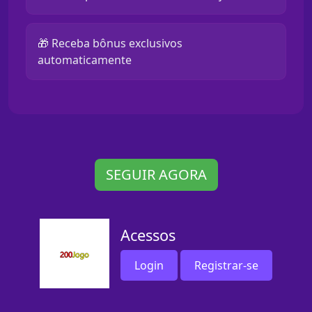
🎁 Receba bônus exclusivos
automaticamente
SEGUIR AGORA
Acessos
Login
Registrar-se