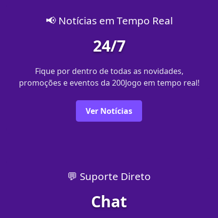
📢 Notícias em Tempo Real
24/7
Fique por dentro de todas as novidades,
promoções e eventos da 200Jogo em tempo real!
Ver Notícias
💬 Suporte Direto
Chat