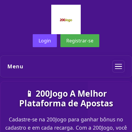
Login
Registrar-se
Menu
📱 200Jogo A Melhor
Plataforma de Apostas
Cadastre-se na 200Jogo para ganhar bônus no
cadastro e em cada recarga. Com a 200Jogo, você