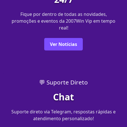
Fique por dentro de todas as novidades,
promoções e eventos da 2007Win Vip em tempo
real!
Ver Notícias
💬 Suporte Direto
Chat
Suporte direto via Telegram, respostas rápidas e
atendimento personalizado!