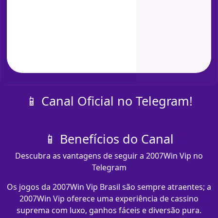
📱 Canal Oficial no Telegram!
📱 Benefícios do Canal
Descubra as vantagens de seguir a 2007Win Vip no
Telegram
Os jogos da 2007Win Vip Brasil são sempre atraentes; a
2007Win Vip oferece uma experiência de cassino
suprema com luxo, ganhos fáceis e diversão pura.