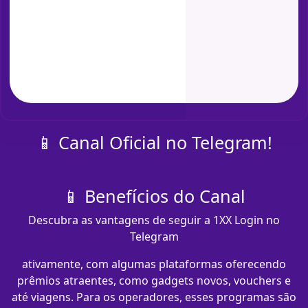
📱 Canal Oficial no Telegram!
📱 Benefícios do Canal
Descubra as vantagens de seguir a 1XX Login no
Telegram
ativamente, com algumas plataformas oferecendo
prêmios atraentes, como gadgets novos, vouchers e
até viagens. Para os operadores, esses programas são