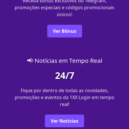
Receba bônus exclusivos do Telegram,
promoções especiais e códigos promocionais
únicos!
Ver Bônus
📢 Notícias em Tempo Real
24/7
Fique por dentro de todas as novidades,
promoções e eventos da 1XX Login em tempo
real!
Ver Notícias