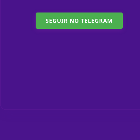
SEGUIR NO TELEGRAM