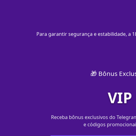
Para garantir segurança e estabilidade, a 
🎁 Bônus Exclu
VIP
Receba bônus exclusivos do Telegra
e códigos promocionai