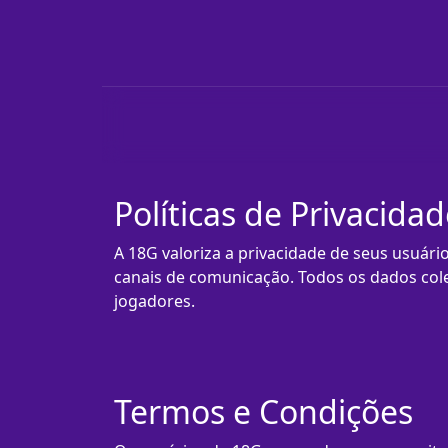
Políticas de Privacida
A 18G valoriza a privacidade de seus usuár
canais de comunicação. Todos os dados cole
jogadores.
Termos e Condições