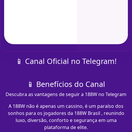
📱 Canal Oficial no Telegram!
📱 Benefícios do Canal
Descubra as vantagens de seguir a 188W no Telegram
A 188W não é apenas um cassino, é um paraíso dos
sonhos para os jogadores da 188W Brasil , reunindo
luxo, diversão, conforto e segurança em uma
plataforma de elite.