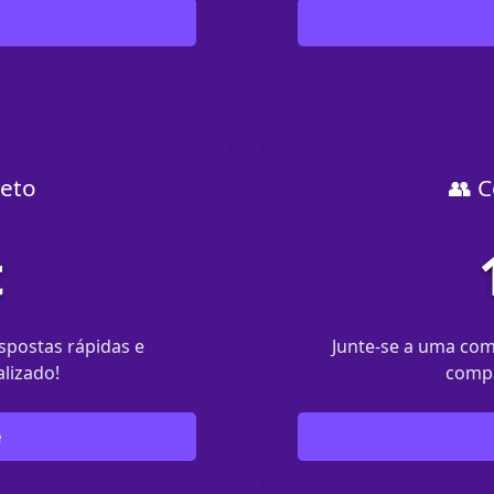
reto
👥 
t
espostas rápidas e
Junte-se a uma com
lizado!
compa
e