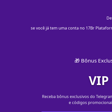
De
se você já tem uma conta no 17Br Platafor
🎁 Bônus Exclu
VIP
Receba bônus exclusivos do Telegra
e códigos promocionai