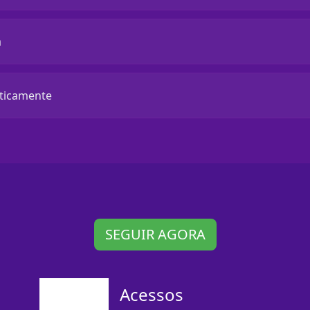
a
aticamente
SEGUIR AGORA
Acessos