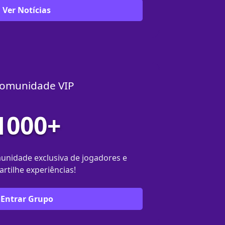
Ver Notícias
Comunidade VIP
1000+
unidade exclusiva de jogadores e
rtilhe experiências!
Entrar Grupo