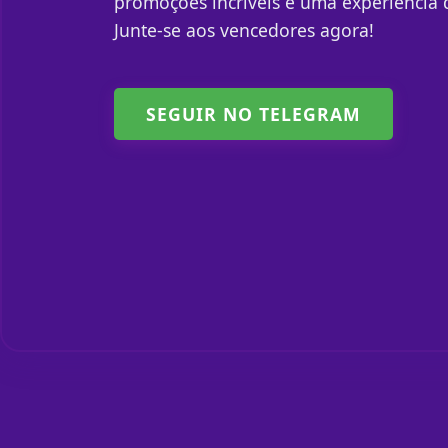
promoções incríveis e uma experiência d
Junte-se aos vencedores agora!
SEGUIR NO TELEGRAM