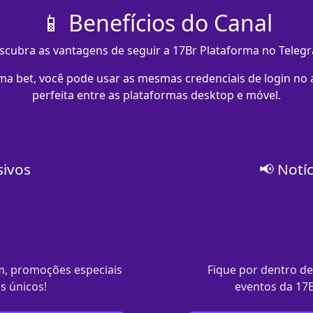
📱 Benefícios do Canal
scubra as vantagens de seguir a 17Br Plataforma no Teleg
ma bet, você pode usar as mesmas credenciais de login no
perfeita entre as plataformas desktop e móvel.
sivos
📢 Notí
m, promoções especiais
Fique por dentro d
s únicos!
eventos da 17