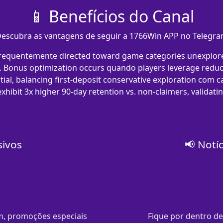
📱 Benefícios do Canal
escubra as vantagens de seguir a 1766Win APP no Telegr
requentemente directed toward game categories unexplore
h. Bonus optimization occurs quando players leverage redu
tential, balancing first-deposit conservative exploration com 
hibit 3x higher 90-day retention vs. non-claimers, validat
sivos
📢 Notí
m, promoções especiais
Fique por dentro d