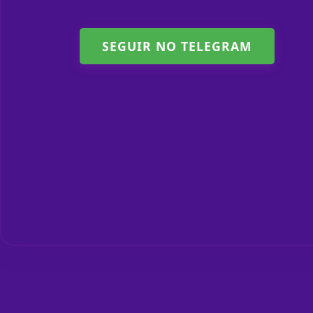
SEGUIR NO TELEGRAM