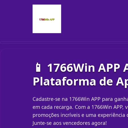
📱 1766Win APP 
Plataforma de A
Cadastre-se na 1766Win APP para ganha
em cada recarga. Com a 1766Win APP, v
promoções incríveis e uma experiência d
Junte-se aos vencedores agora!