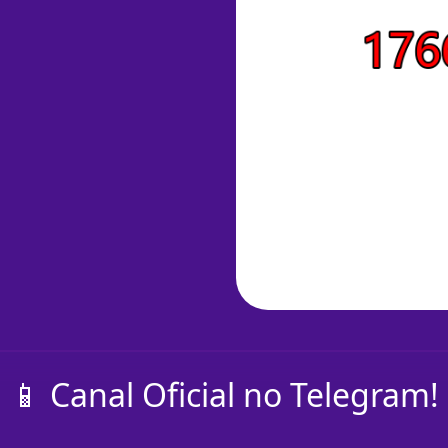
📱 Canal Oficial no Telegram!