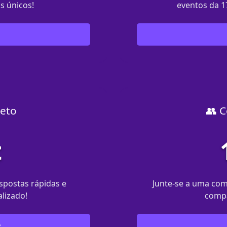
s únicos!
eventos da 1
reto
👥 
t
espostas rápidas e
Junte-se a uma com
lizado!
compa
e