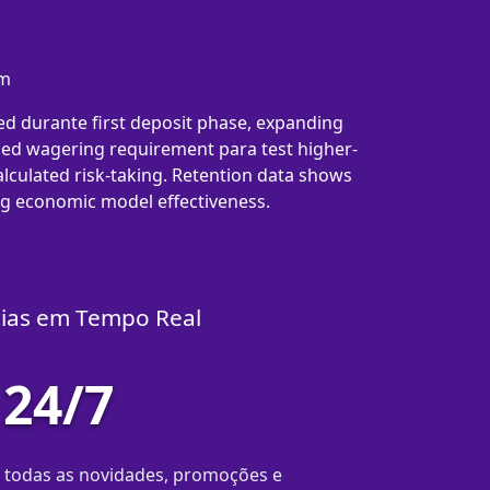
am
d durante first deposit phase, expanding
ced wagering requirement para test higher-
calculated risk-taking. Retention data shows
ing economic model effectiveness.
cias em Tempo Real
24/7
e todas as novidades, promoções e