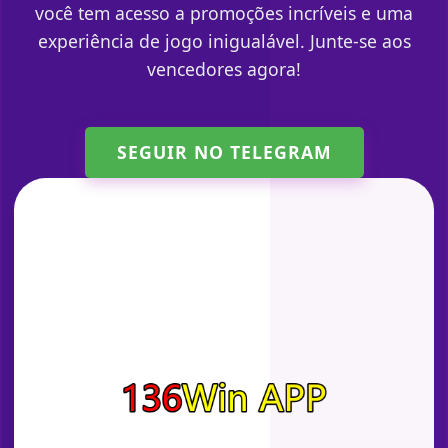
você tem acesso a promoções incríveis e uma
experiência de jogo inigualável. Junte-se aos
vencedores agora!
SEGUIR NO TELEGRAM