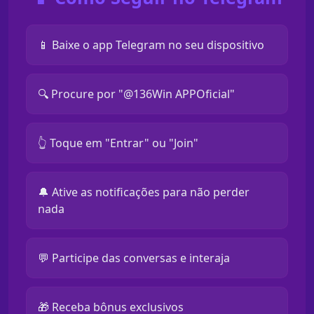
📱 Baixe o app Telegram no seu dispositivo
🔍 Procure por "@136Win APPOficial"
👆 Toque em "Entrar" ou "Join"
🔔 Ative as notificações para não perder
nada
💬 Participe das conversas e interaja
🎁 Receba bônus exclusivos