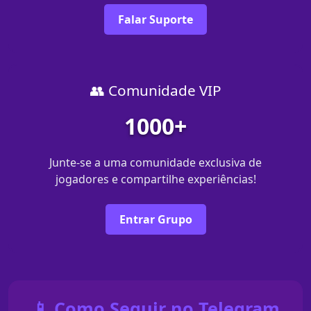
Falar Suporte
👥 Comunidade VIP
1000+
Junte-se a uma comunidade exclusiva de
jogadores e compartilhe experiências!
Entrar Grupo
📱 Como Seguir no Telegram