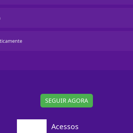
a
aticamente
SEGUIR AGORA
Acessos