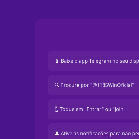
📱 Baixe o app Telegram no seu disp
🔍 Procure por "@1185WinOficial"
👆 Toque em "Entrar" ou "Join"
🔔 Ative as notificações para não p