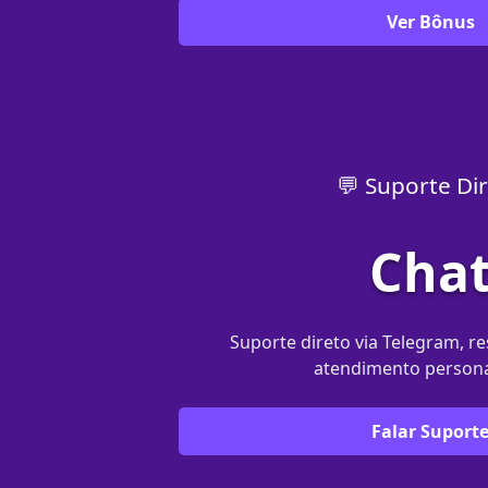
Ver Bônus
💬 Suporte Di
Cha
Suporte direto via Telegram, r
atendimento persona
Falar Suport