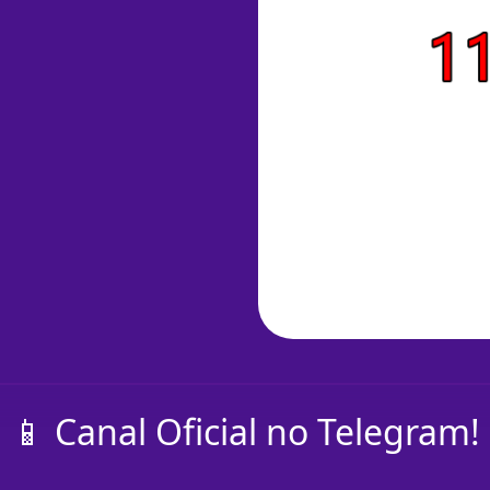
📱 Canal Oficial no Telegram!