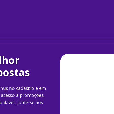
lhor
postas
nus no cadastro e em
 acesso a promoções
ualável. Junte-se aos