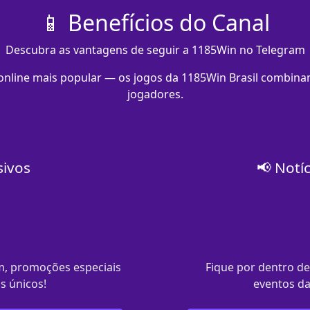
📱 Benefícios do Canal
Descubra as vantagens de seguir a 1185Win no Telegram
 online mais popular — os jogos da 1185Win Brasil combina
jogadores.
sivos
📢 Notí
m, promoções especiais
Fique por dentro d
s únicos!
eventos da