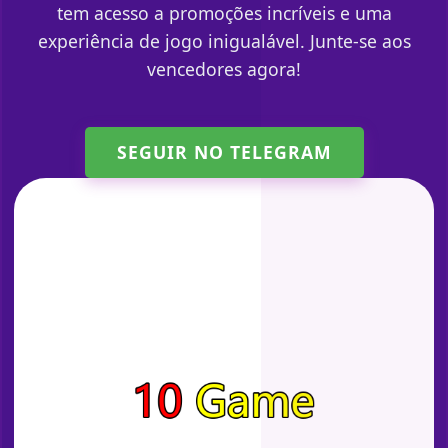
tem acesso a promoções incríveis e uma
experiência de jogo inigualável. Junte-se aos
vencedores agora!
SEGUIR NO TELEGRAM