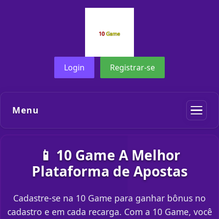
Login
Registrar-se
Menu
📱 10 Game A Melhor
Plataforma de Apostas
Cadastre-se na 10 Game para ganhar bônus no
cadastro e em cada recarga. Com a 10 Game, você