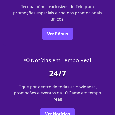
Receba bônus exclusivos do Telegram,
promoções especiais e códigos promocionais
únicos!
Ver Bônus
📢 Notícias em Tempo Real
24/7
Fique por dentro de todas as novidades,
promoções e eventos da 10 Game em tempo
real!
Ver Notícias