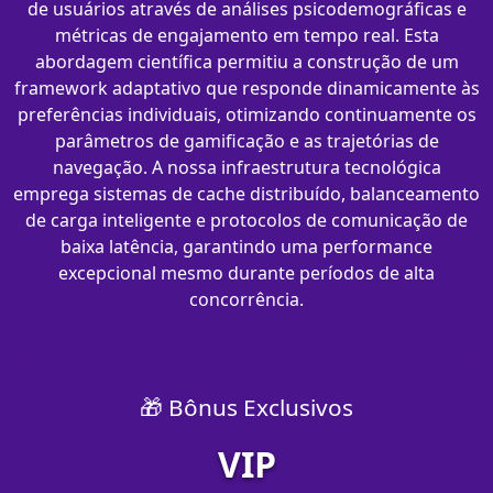
de usuários através de análises psicodemográficas e
métricas de engajamento em tempo real. Esta
abordagem científica permitiu a construção de um
framework adaptativo que responde dinamicamente às
preferências individuais, otimizando continuamente os
parâmetros de gamificação e as trajetórias de
navegação. A nossa infraestrutura tecnológica
emprega sistemas de cache distribuído, balanceamento
de carga inteligente e protocolos de comunicação de
baixa latência, garantindo uma performance
excepcional mesmo durante períodos de alta
concorrência.
🎁 Bônus Exclusivos
VIP