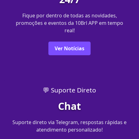
Fique por dentro de todas as novidades,
promoções e eventos da 10Brl APP em tempo
real!
Ver Notícias
💬 Suporte Direto
Chat
Suporte direto via Telegram, respostas rápidas e
atendimento personalizado!