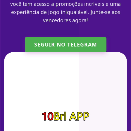
você tem acesso a promoções incríveis e uma
experiência de jogo inigualável. Junte-se aos
vencedores agora!
SEGUIR NO TELEGRAM